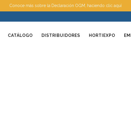
Conoce más sobre la Declaración OGM, haciendo clic aquí
CATÁLOGO
DISTRIBUIDORES
HORTIEXPO
EM