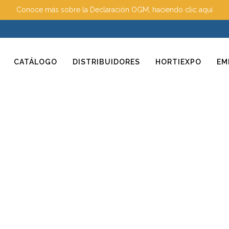
Conoce más sobre la Declaración OGM, haciendo clic aquí
CATÁLOGO
DISTRIBUIDORES
HORTIEXPO
EM