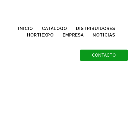
Conoce más sobre la Declaración OGM, haciendo clic aquí
INICIO
CATÁLOGO
DISTRIBUIDORES
HORTIEXPO
EMPRESA
NOTICIAS
CONTACTO